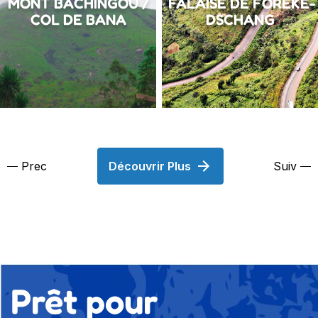
MONT BACHINGOU /
FALAISE DE FORÉKÉ-
COL DE BANA
DSCHANG
Prec
Découvrir Plus
Suiv
Prêt pour