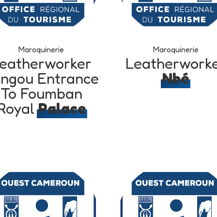
Maroquinerie
Maroquinerie
eatherworker
Leatherwork
ngou Entrance
Nbé
To Foumban
Royal
Palace