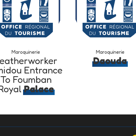
Maroquinerie
Maroquinerie
eatherworker
Daouda
idou Entrance
To Foumban
Royal
Palace