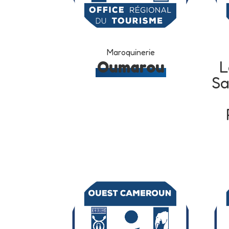
Maroquinerie
Oumarou
L
Sa