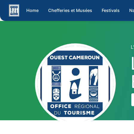
Home
Chefferies et Musées
Festivals
Na
L