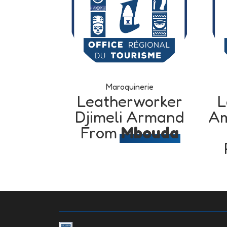
Maroquinerie
Leatherworker
L
Djimeli Armand
Am
From
Mbouda