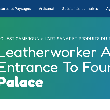
tures et Paysages
Artisanat
Spécialités culinaires
Ag
'OUEST CAMEROUN
L’ARTISANAT ET PRODUITS DU 
Leatherworker 
Entrance To Fo
Palace