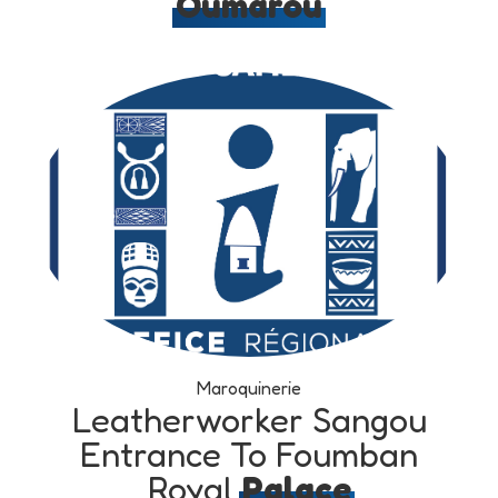
Oumarou
Maroquinerie
Leatherworker Sangou
Entrance To Foumban
Royal
Palace