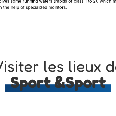
ves some running waters (rapids of class 1 to 2), which ma
h the help of specialized monitors.
isiter les lieux 
Sport &Sport