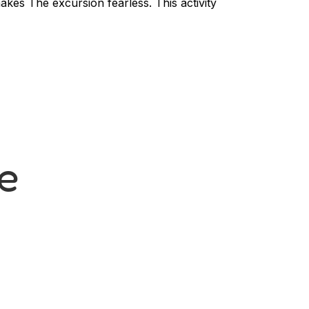
kes The excursion fearless. This activity
de