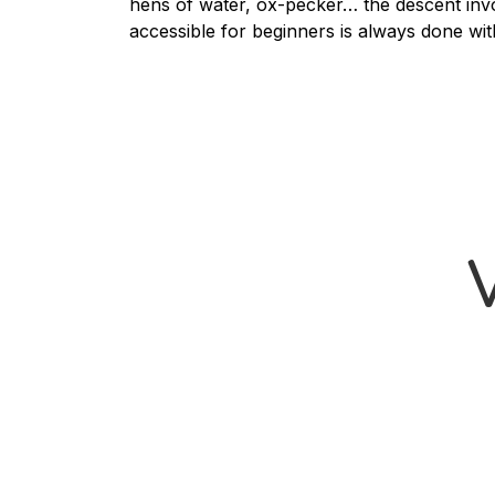
hens of water, ox-pecker… the descent invol
accessible for beginners is always done wit
V