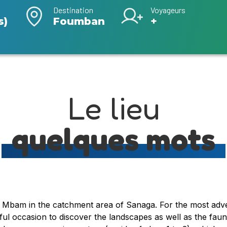
Destination
Voyageurs
s)
Foumban
+
Le lieu
quelques mots
he Mbam in the catchment area of Sanaga. For the most adve
iful occasion to discover the landscapes as well as the fau