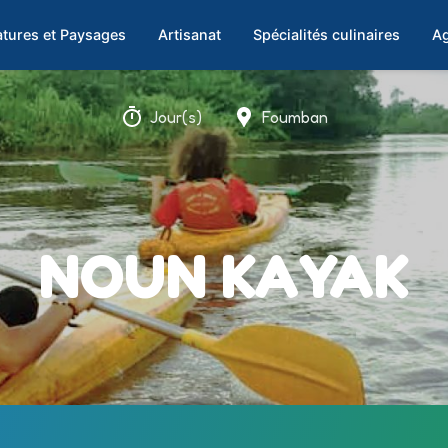
tures et Paysages
Artisanat
Spécialités culinaires
Ag
Jour(s)
Foumban
NOUN KAYAK