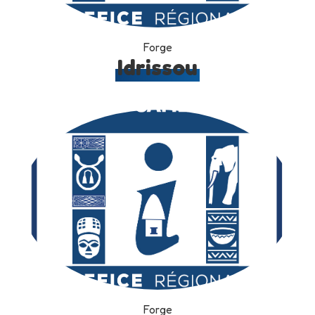
Forge
Idrissou
Forge