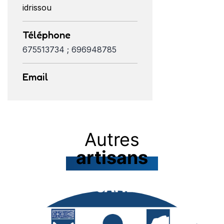
idrissou
Téléphone
675513734 ; 696948785
Email
Autres
artisans