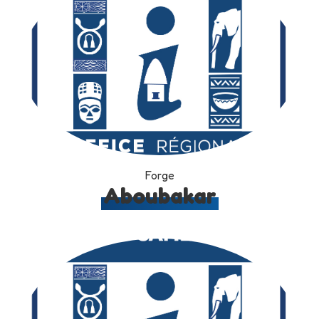
Forge
Aboubakar