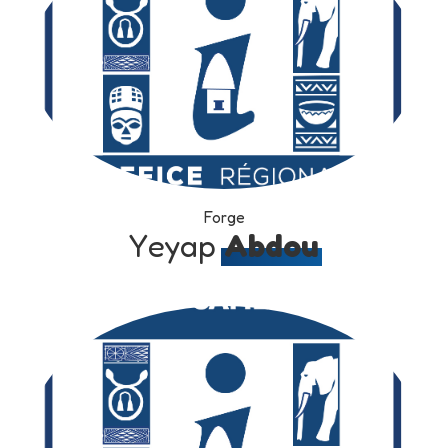
Forge
Yeyap
Abdou