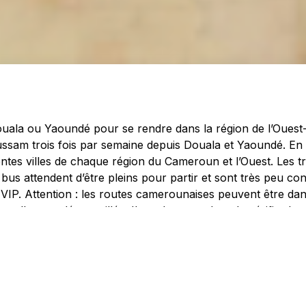
Douala ou Yaoundé pour se rendre dans la région de l’Oues
oussam trois fois par semaine depuis Douala et Yaoundé. En
érentes villes de chaque région du Cameroun et l’Ouest. Les t
t bus attendent d’être pleins pour partir et sont très peu c
 VIP. Attention : les routes camerounaises peuvent être dan
mellement déconseillée. Il est donc prudent de vérifier les h
.
ieur de la région, la circulation s’effectue le plus souvent e
éral à la sortie des villes vers la direction souhaitée. Un ta