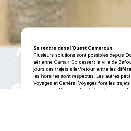
Se rendre dans l’Ouest Cameroun
Plusieurs solutions sont possibles depuis 
aérienne
Camair-Co
dessert la ville de Baf
jours des trajets aller/retour entre les diff
les horaires sont respectés. Les autres peti
Voyages et Général Voyages font les trajets
recommandée et la circulation de nuit est for
de se trouver sur la route à la nuit tombée
Circuler dans l’Ouest Cameroun
En l’absence de voiture personnelle, à l’intér
Les stations de bus et taxi se trouvent en gén