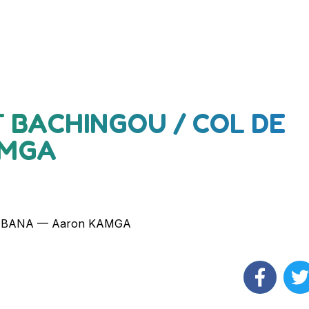
T BACHINGOU / COL DE
AMGA
E BANA — Aaron KAMGA