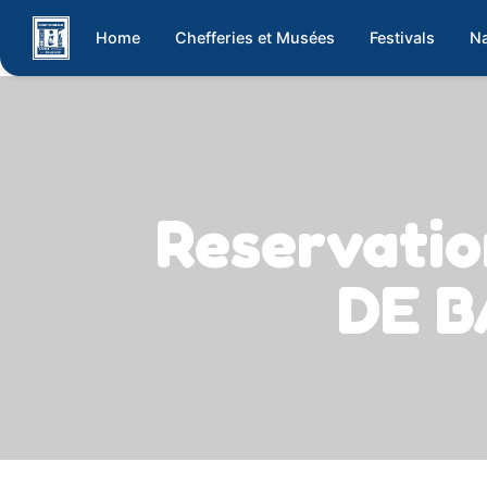
Home
Chefferies et Musées
Festivals
Na
Reservati
DE B