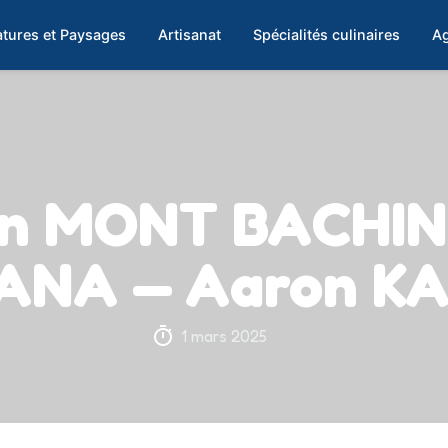
tures et Paysages
Artisanat
Spécialités culinaires
Ag
on MONT BACHI
ANA — Aaron 
1 mars 2025