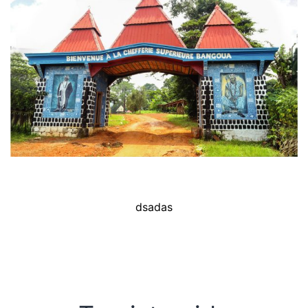
dsadas