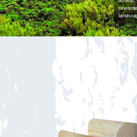
athleti
rewarde
landsca