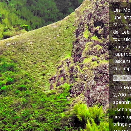
Les Mo
une alt
Monts s
de Leb
tourist
vous hi
rapproc
l’ascen
vue impr
The Mou
2,700 m
spanni
Dschang
first st
brings y