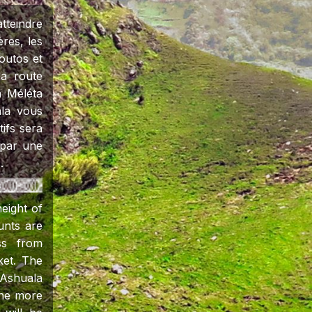
teindre
res, les
outos et
a route
à Méléta
ala vous
ifs sera
 par une
.
eight of
unts are
ss from
ket. The
t Ashuala
 the more