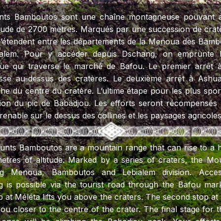
nts Bamboutos sont une chaîne montagneuse pouvant at
itude de 2700 mètres. Marqués par une succession de cratè
’étendent entre les départements de la Menoua des Bamb
ialem. Pour y accéder depuis Dschang, on emprunte l
ique qui traverse le marché de Bafou. Le premier arrêt 
sse au-dessus des cratères. Le deuxième arrêt à Ashu
he du centre du cratère. L’ultime étape pour les plus sport
sion du pic de Babadjou. Les efforts seront récompensés
enable sur le dessus des collines et les paysages agricoles
nts Bamboutos are a mountain range that can rise to a h
etres of altitude. Marked by a series of craters, the Mo
ng Menoua, Bamboutos and Lebialem division. Acce
 is possible via the tourist road through the Bafou mar
op at Méléta lifts you above the craters. The second stop a
ou closer to the centre of the crater. The final stage for