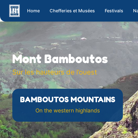
Home
Chefferies et Musées
Festivals
Na
Mont Bamboutos
Sur les hauteurs de l’ouest
BAMBOUTOS MOUNTAINS
On the western highlands