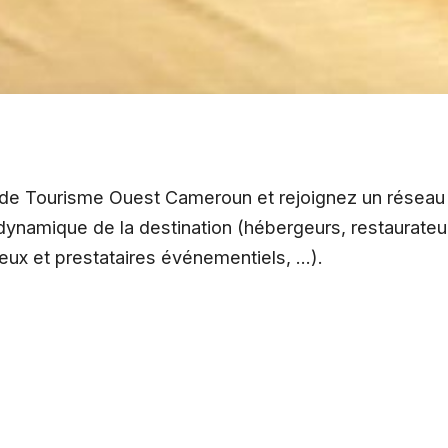
l de Tourisme Ouest Cameroun et rejoignez un réseau
 dynamique de la destination (hébergeurs, restaurateu
eux et prestataires événementiels, …).
e pour soutenir divers projets de l’ORTOC tels que l
’Ouest Cameroun, l’aménagement des grands sites natur