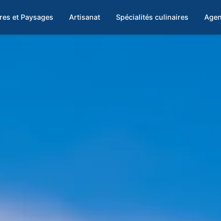
res et Paysages
Artisanat
Spécialités culinaires
Agen