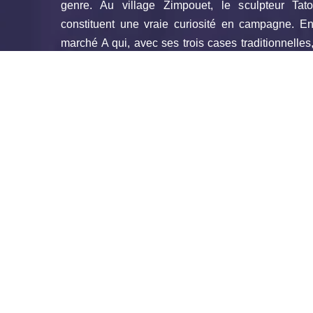
genre. Au village Zimpouet, le sculpteur Tat
constituent une vraie curiosité en campagne. E
marché A qui, avec ses trois cases traditionnelles
case traditionnelle Bamiléké (avec toits coniques
relate les moments de la vie quotidienne sans ou
tous les jours devant le bâtiment à proximité de l’
Situé à environ 3 km de la ville, l’atelier de fo
familiale spécialisée dans la production des
couteaux, cuillères, houes…). L’atelier est ouvert
Centre de Rééducation, de Formation et 
Aveugles au Cameroun (CREFISSAC), un atelier
spécialisées dans la vannerie exclusivement 
aveugles.