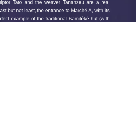
culptor Tato and the weaver Tananzeu are a real
Last but not least, the entrance to Marché A, with its
erfect example of the traditional Bamiléké hut (with
t depicts moments of daily life, not forgetting the
 of the building next to the Dschang tourist office.
town, the Balefang forge is a family-run business
on of hand tools (machetes, knives, spoons, hoes,
o the public. Don’t miss the Re-education, Training
re of the blind people in Cameroon (CRFISAC), a
specialising in basketry, produced exclusively by