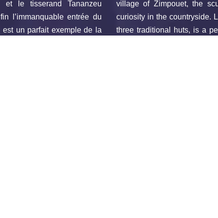
o et le tisserand Tananzeu
village of Zimpouet, the s
nfin l’immanquable entrée du
curiosity in the countryside. 
, est un parfait exemple de la
three traditional huts, is a p
). On retient l’art mural qui
conical roofs). The mural ar
blier son marché qui se tient
market held every day in front
office de tourisme de Dschang.
Located around 3km from the 
rge de Balefang est une unité
specialising in the producti
 outils manuels (machettes,
etc.). The workshop is open t
 au public. Ne manquez pas le
and Social Reinsertion Cent
d’Insertion Sociale des
craft and training workshop 
 artisanal et de formations
blind people.
produite par des personnes