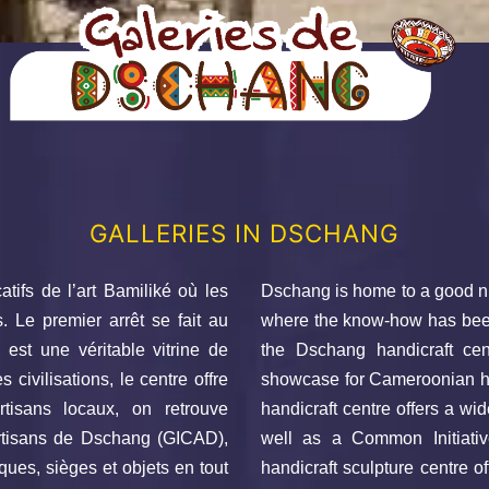
GALLERIES IN DSCHANG
tifs de l’art Bamiliké où les
Dschang is home to a good num
. Le premier arrêt se fait au
where the know-how has been 
est une véritable vitrine de
the Dschang handicraft ce
civilisations, le centre offre
showcase for Cameroonian han
tisans locaux, on retrouve
handicraft centre offers a wi
rtisans de Dschang (GICAD),
well as a Common Initiati
ues, sièges et objets en tout
handicraft sculpture centre of