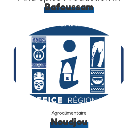
Bafoussam
Agroalimentaire
Noudjou