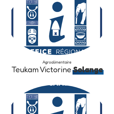
Agroalimentaire
Teukam Victorine
Solange