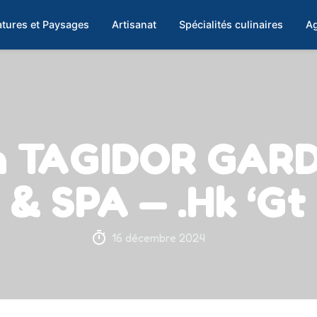
tures et Paysages
Artisanat
Spécialités culinaires
Ag
on TAGIDOR GAR
& SPA — .Hk ‘Gt
16 décembre 2024