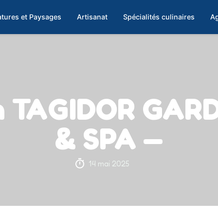
tures et Paysages
Artisanat
Spécialités culinaires
Ag
on TAGIDOR GAR
& SPA —
14 mai 2025