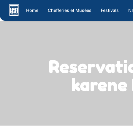
Home
Chefferies et Musées
Festivals
Na
Reservat
karen