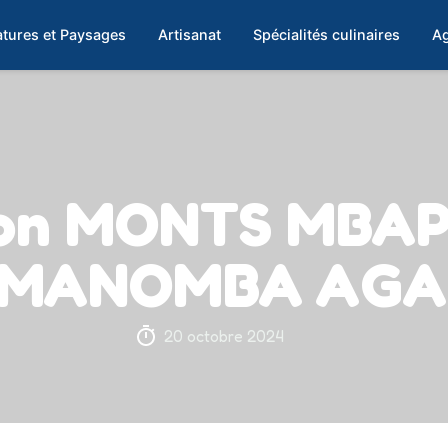
tures et Paysages
Artisanat
Spécialités culinaires
Ag
ion MONTS MBAPI
e MANOMBA AG
20 octobre 2024