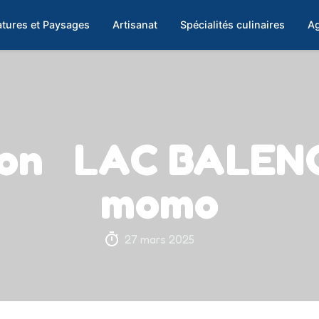
tures et Paysages
Artisanat
Spécialités culinaires
Ag
ion LAC BALEN
momo
27 mars 2025