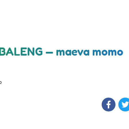
 BALENG — maeva momo
o