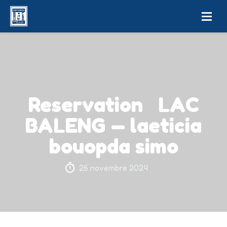
Reservation LAC
BALENG — laeticia
bouopda simo
26 novembre 2024