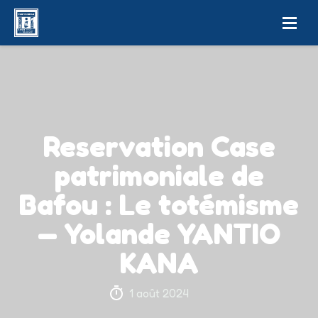
Reservation Case
patrimoniale de
Bafou : Le totémisme
— Yolande YANTIO
KANA
1 août 2024